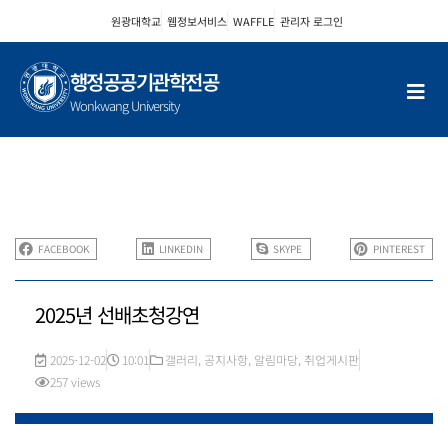
콘
원광대학교
웹정보서비스
WAFFLE
관리자 로그인
텐
츠
로
행정공공기관학전공
건
Wonkwang University
너
뛰
기
FACEBOOK
LINKEDIN
SKYPE
PINTEREST
2025년 선배초청강연
2025-12-02
10:01
갤러리
,
공지사항
,
알림마당
,
취업게시판
257 views