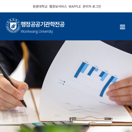
콘
원광대학교
웹정보서비스
WAFFLE
관리자 로그인
텐
츠
로
행정공공기관학전공
건
Wonkwang University
너
뛰
취업 분야
기