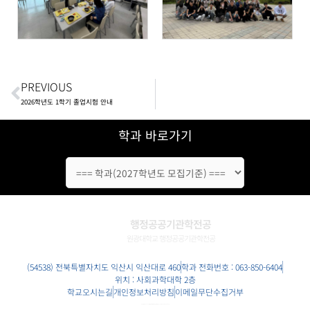
Prev
PREVIOUS
2026학년도 1학기 졸업시험 안내
학과 바로가기
행정공공기관학전공
원광대학교 행정공공기관학전공
(54538)
전북특별자치도
익산시 익산대로 460
학과 전화번호 : 063-850-6404
위치 : 사회과학대학 2층
학교오시는길
개인정보처리방침
이메일무단수집거부
COPYRIGHT 2022 원광대학교 행정공공기관학전공. ALL RIGHTS RESERVED.