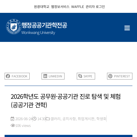
콘
원광대학교
웹정보서비스
WAFFLE
관리자 로그인
텐
츠
로
행정공공기관학전공
건
Wonkwang University
너
뛰
기
FACEBOOK
LINKEDIN
SKYPE
PINTEREST
2026학년도 공무원·공공기관 진로 탐색 및 체험
(공공기관 견학)
2026-06-24
14:30
갤러리
,
공지사항
,
취업게시판
,
학생회
106 views